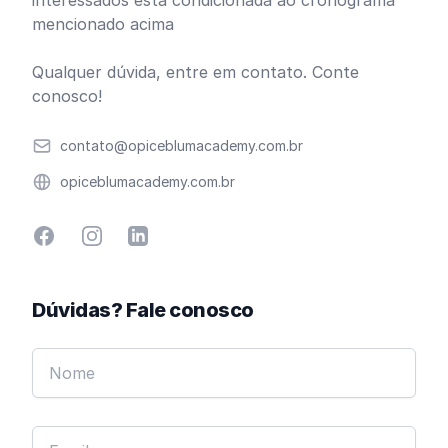
interessados está condicionada ao cronograma
mencionado acima
Qualquer dúvida,
entre em contato
. Conte
conosco!
Email
contato@opiceblumacademy.com.br
Website
opiceblumacademy.com.br
Facebook
Instagram
Linkedin
Dúvidas? Fale conosco